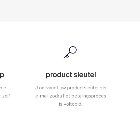
lp
product sleutel
n e-
U ontvangt uw productsleutel per
 zelf
e-mail zodra het betalingsproces
is voltooid.