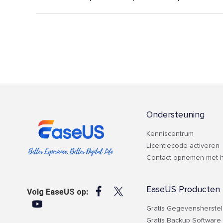
Ondersteuning
Kenniscentrum
Licentiecode activeren
Contact opnemen met h
EaseUS Producten


Volg EaseUS op:

Gratis Gegevensherstel
Gratis Backup Software