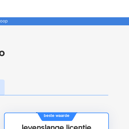
koop
o
beste waarde
levenslange licentie