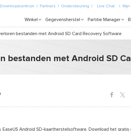
Downloadcentrum
|
Partners
|
Ondersteuning
|
Live Chat
|
Mijn
Winkel
Gegevensherstel
Partitie Manager
B
verloren bestanden met Android SD Card Recovery Software
ren bestanden met Android SD C
7
ng, EaseUS Android SD-kaartherstelsoftware. Download het gratis