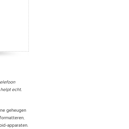
telefoon
helpt echt.
erne geheugen
 formatteren,
oid-apparaten.