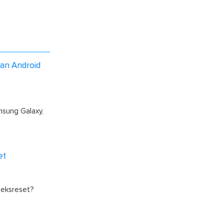
an Android
msung Galaxy,
et
rieksreset?