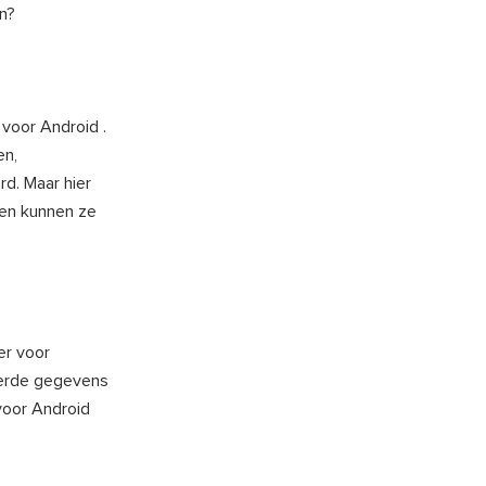
n?
voor Android .
en,
rd. Maar hier
 en kunnen ze
er voor
derde gegevens
voor Android