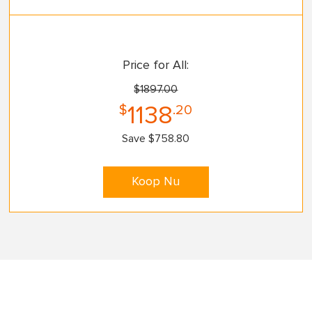
Price for All:
$1897.00
$
.20
1138
Save $758.80
Koop Nu