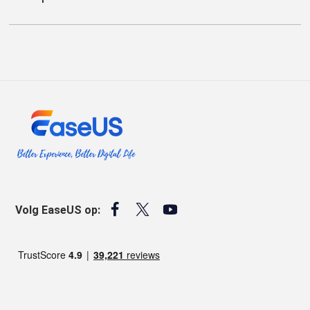



Volg EaseUS op: