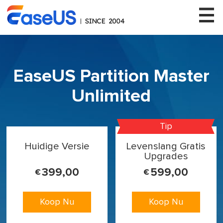
EaseUS Partition Master
EaseUS
Unlimited
Tip
Huidige Versie
Levenslang Gratis
Upgrades
399,00
599,00
€
€
Koop Nu
Koop Nu