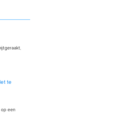
jtgeraakt,
et te
n op een