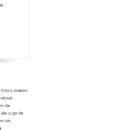
de
n foto's maken.
ndroid-
en de
 die u op de
en uw
n