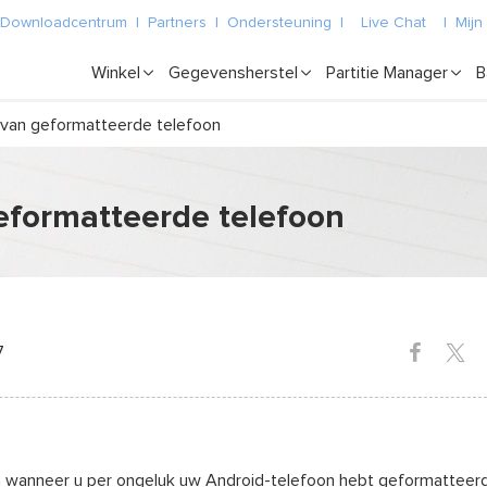
Downloadcentrum
|
Partners
|
Ondersteuning
|
Live Chat
|
Mijn
Winkel
Gegevensherstel
Partitie Manager
B
 van geformatteerde telefoon
eformatteerde telefoon
7
 wanneer u per ongeluk uw Android-telefoon hebt geformatteerd