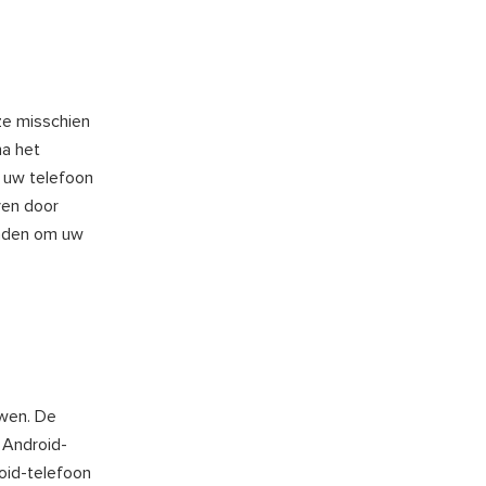
ze misschien
na het
 uw telefoon
ven door
inden om uw
wen. De
 Android-
oid-telefoon