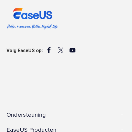



Volg EaseUS op:
Ondersteuning
Kenniscentrum
EaseUS Producten