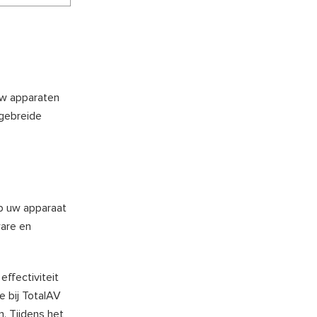
uw apparaten
tgebreide
op uw apparaat
ware en
ffectiviteit
e bij TotalAV
n. Tijdens het