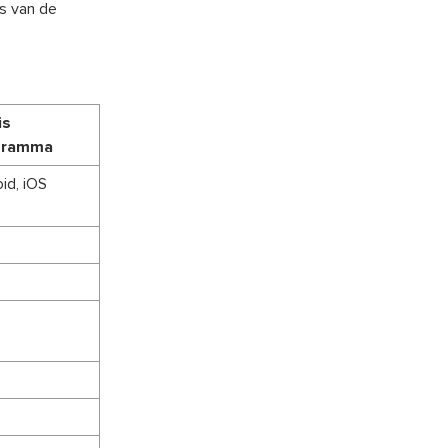
s van de
is
ogramma
id, iOS