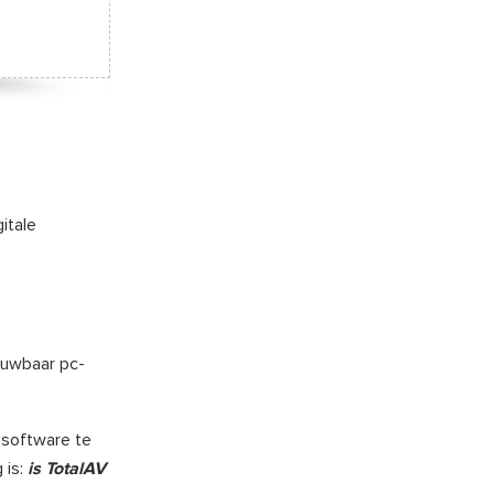
itale
ouwbaar pc-
ssoftware te
 is:
is TotalAV