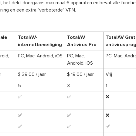
 het dekt doorgaans maximaal 6 apparaten en bevat alle functie
ning en een extra "verbeterde" VPN.
ale
TotalAV-
TotalAV
TotalAV Grat
internetbeveiliging
Antivirus Pro
antiviruspr
roid,
PC, Mac, Android, iOS
PC, Mac,
PC, Mac, Andro
Android, iOS
r
$ 39,00 / jaar
$ 19,00 / jaar
Vrij
5
3
1
✅
✅
❌
✅
✅
❌
✅
✅
✅