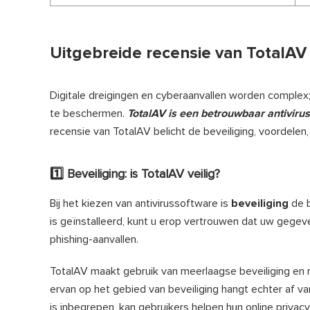
Uitgebreide recensie van TotalAV 
Digitale dreigingen en cyberaanvallen worden complex;
te beschermen.
TotalAV is een betrouwbaar antivir
recensie van TotalAV belicht de beveiliging, voordelen,
1️⃣ Beveiliging: is TotalAV veilig?
Bij het kiezen van antivirussoftware is
beveiliging
de b
is geïnstalleerd, kunt u erop vertrouwen dat uw gegeve
phishing-aanvallen.
TotalAV maakt gebruik van meerlaagse beveiliging en r
ervan op het gebied van beveiliging hangt echter af v
is inbegrepen, kan gebruikers helpen hun online privac