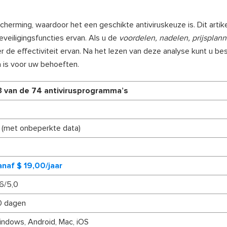
herming, waardoor het een geschikte antiviruskeuze is. Dit artik
veiligingsfuncties ervan. Als u de
voordelen, nadelen, prijsplan
r de effectiviteit ervan. Na het lezen van deze analyse kunt u be
 is voor uw behoeften.
3 van de 74 antivirusprogramma’s
 (met onbeperkte data)
anaf $ 19,00/jaar
6/5,0
0 dagen
ndows, Android, Mac, iOS