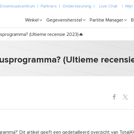
Downloadcentrum
|
Partners
|
Ondersteuning
|
Live Chat
|
Mijn
Winkel
Gegevensherstel
Partitie Manager
B
rusprogramma? (Ultieme recensie 2023)🔥
irusprogramma? (Ultieme recensi
gramma?' Dit artikel geeft een gedetailleerd overzicht van Total