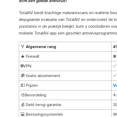
echt een goede antivirus?
TotalAV biedt krachtige malwarescans en realtime besc
diepgaande evaluatie van TotalAV en onderzoekt de be
prestaties in de praktijk
bekijkt, kunt u concluderen ove
mobiele TotalAV-app een geschikt antivirusprogramma
🏅 Algemene rang
#
🔥 Firewall
❌
🌐VPN
✅
🎁 Gratis abonnement
✅
💵 Prijzen
V
🎨Beoordeling
4,
💰 Geld-terug-garantie
3
💻 Besturingssystemen
Wi