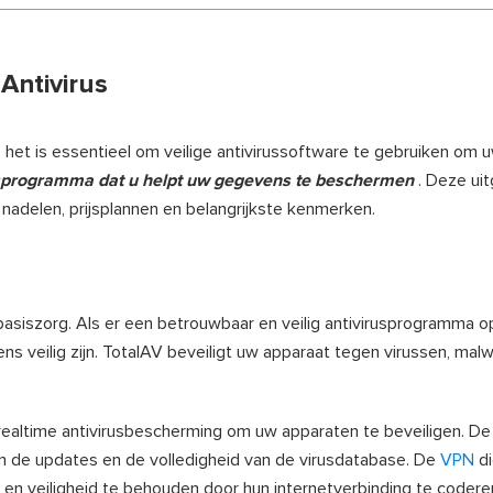
Antivirus
 het is essentieel om veilige antivirussoftware te gebruiken om 
usprogramma dat u helpt uw gegevens te beschermen
. Deze ui
 nadelen, prijsplannen en belangrijkste kenmerken.
asiszorg. Als er een betrouwbaar en veilig antivirusprogramma 
ns veilig zijn. TotalAV beveiligt uw apparaat tegen virussen, mal
ealtime antivirusbescherming om uw apparaten te beveiligen. De e
an de updates en de volledigheid van de virusdatabase. De
VPN
di
y en veiligheid te behouden door hun internetverbinding te codere