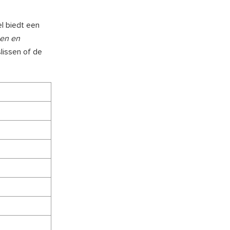
el biedt een
nen en
slissen of de