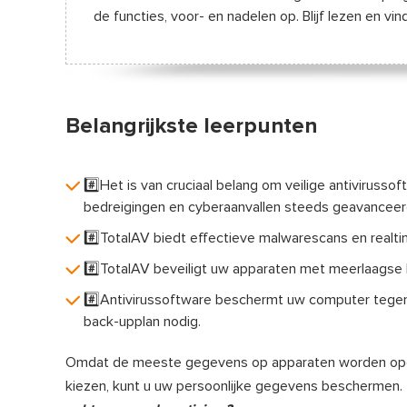
de functies, voor- en nadelen op. Blijf lezen en vi
Belangrijkste leerpunten
#️⃣Het is van cruciaal belang om veilige antiviruss
bedreigingen en cyberaanvallen steeds geavanceer
#️⃣TotalAV biedt effectieve malwarescans en realti
#️⃣TotalAV beveiligt uw apparaten met meerlaagse b
#️⃣Antivirussoftware beschermt uw computer tegen
back-upplan nodig.
Omdat de meeste gegevens op apparaten worden opgeslag
kiezen, kunt u uw persoonlijke gegevens beschermen. 