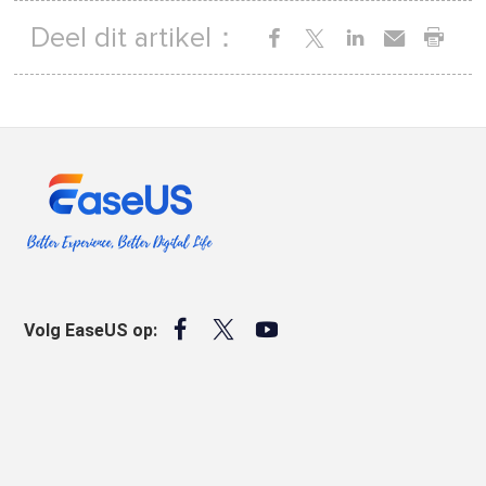
Deel dit artikel：



Volg EaseUS op: