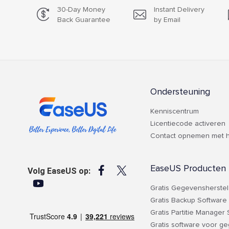
30-Day Money
Instant Delivery
Back Guarantee
by Email
Ondersteuning
Kenniscentrum
Licentiecode activeren
Contact opnemen met h
EaseUS Producten


Volg EaseUS op:

Gratis Gegevensherstel
Gratis Backup Software
Gratis Partitie Manager
Gratis software voor g