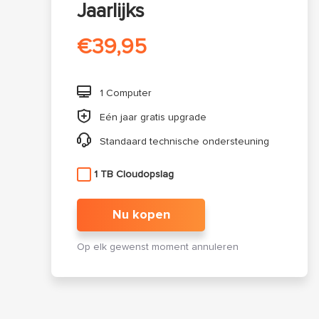
Jaarlijks
€39,95

1 Computer

Eén jaar gratis upgrade

Standaard technische ondersteuning
1 TB Cloudopslag
Nu kopen
Op elk gewenst moment annuleren