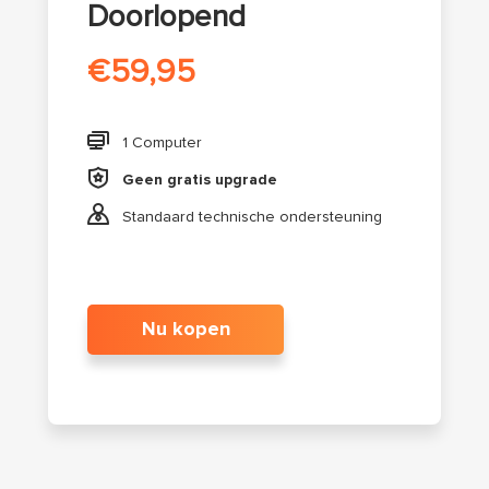
Doorlopend
€59,95

1 Computer

Geen gratis upgrade

Standaard technische ondersteuning
Nu kopen