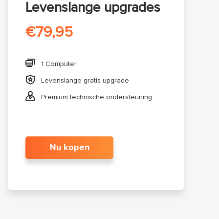
Levenslange upgrades
€79,95

1 Computer

Levenslange gratis upgrade

Premium technische ondersteuning
Nu kopen