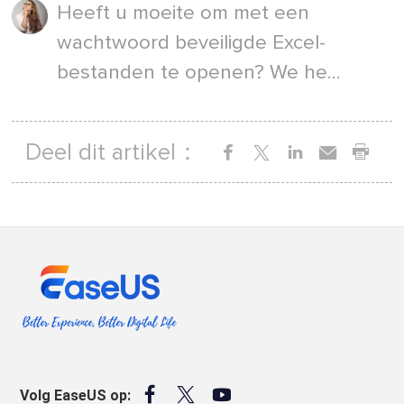
Heeft u moeite om met een
wachtwoord beveiligde Excel-
bestanden te openen? We he...
Deel dit artikel：



Volg EaseUS op: