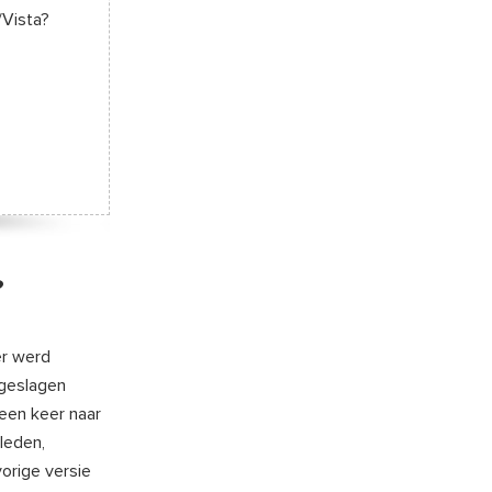
/Vista?
?
er werd
pgeslagen
 een keer naar
leden,
vorige versie