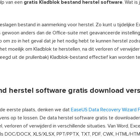
ulp van een
gratis Kladblok bestand herstel software
. Wat is
eslagen bestand in aanmerking voor herstel. Zo kunt u tijdelijke E
s gewoon anders dan de Office-suite met geavanceerde instellingen,
 op om zo in het geval dat je het nodig hebt te kunnen herstel zodr
 het moeilijk om Kladblok te herstellen, na dit verloren of verwijd
leegd uit de prullenbak) Kladblok-bestand effectief kan worden 
d herstel software gratis download vers
de eerste plaats, denken we dat
EaseUS Data Recovery Wizard 
ens op te lossen. De data herstel software gratis te downloaden 
, verloren of verwijderd in verschillende situaties. Van Word, Exc
als DOC/DOCX, XLS/XLSX, PPT/PPTX, TXT, PDF, CWK, HTML/HTM,