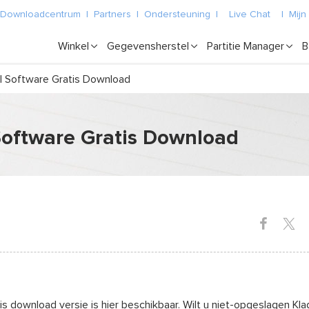
Downloadcentrum
|
Partners
|
Ondersteuning
|
Live Chat
|
Mijn
Winkel
Gegevensherstel
Partitie Manager
B
l Software Gratis Download
Software Gratis Download
s download versie is hier beschikbaar. Wilt u niet-opgeslagen Kla