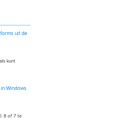
tforms uit de
ils kunt
 in Windows
 8 of 7 te