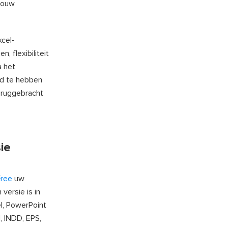
 jouw
xcel-
 flexibiliteit
a het
erd te hebben
teruggebracht
ie
Free
uw
versie is in
el, PowerPoint
 INDD, EPS,