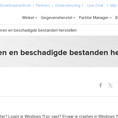
Downloadcentrum
|
Partners
|
Ondersteuning
|
Live Chat
|
Mijn
Winkel
Gegevensherstel
Partitie Manager
B
eren en beschadigde bestanden herstellen
en en beschadigde bestanden he
r? Loopt je Windows 11 pc vast? Ervaar je crashes in Windows 11