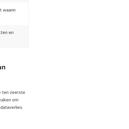
t waarin
tten en
an
e ten zeerste
uiken om
dataverlies.