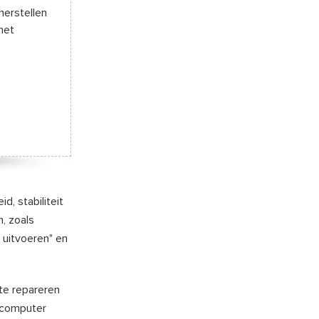
herstellen
het
, stabiliteit
, zoals
 uitvoeren" en
te repareren
e computer