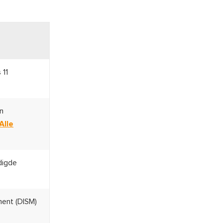
 11
n
Alle
digde
ent (DISM)