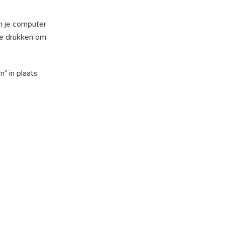
an je computer
te drukken om
" in plaats