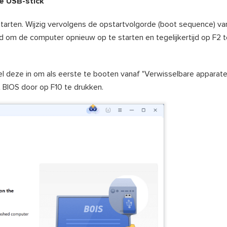
re USB-stick
opstarten. Wijzig vervolgens de opstartvolgorde (boot sequence) v
d om de computer opnieuw op te starten en tegelijkertijd op F2 
el deze in om als eerste te booten vanaf "Verwisselbare apparaten
et BIOS door op F10 te drukken.