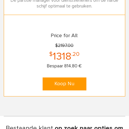
Dé partitie manager voor dienstverleners om de harde
schijf optimaal te gebruiken.
Price for All:
$2197.00
$
.20
1318
Bespaar 814,80 €
Koop Nu
Bestaande klant
op zoek naar opties om