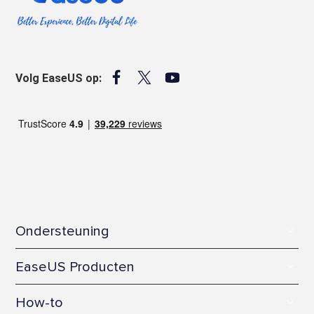



Volg EaseUS op:
Ondersteuning
Kenniscentrum
EaseUS Producten
Licentiecode activeren
Gratis Gegevensherstel Software
How-to
Contact opnemen met het Support Team