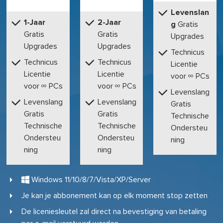
Levenslan
1-Jaar
2-Jaar
g
Gratis
Gratis
Gratis
Upgrades
Upgrades
Upgrades
Technicus
Technicus
Technicus
Licentie
Licentie
Licentie
voor ∞ PCs
voor ∞ PCs
voor ∞ PCs
Levenslang
Levenslang
Levenslang
Gratis
Gratis
Gratis
Technische
Technische
Technische
Ondersteu
Ondersteu
Ondersteu
ning
ning
ning
Windows 11/10/8/7/Vista/XP/Server

Je kan je abbonement kan op elk moment stop zetten
De liceniesleutel zal direct na bevestiging van betaling