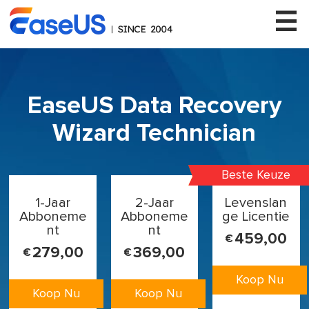
EaseUS Data Recovery
EaseUS
Wizard Technician
Beste Keuze
1-Jaar
2-Jaar
Levenslan
Abboneme
Abboneme
ge Licentie
nt
nt
459,00
€
279,00
369,00
€
€
Koop Nu
Koop Nu
Koop Nu