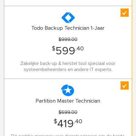

Todo Backup Technician 1-Jaar
$999.00
$
.40
599
Zakelijke back-up & herstel tool speciaal voor
systeembeheerders en andere IT experts.

Partition Master Technician
$699.00
$
.40
419