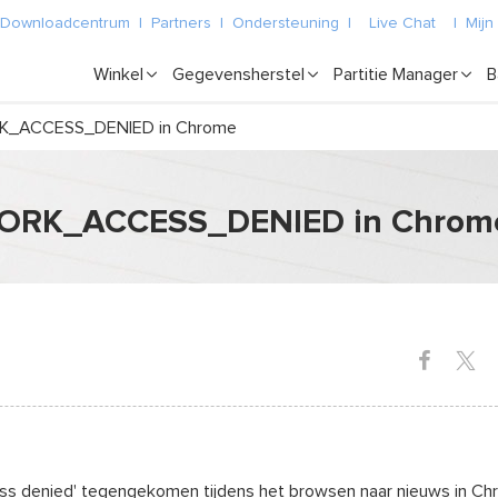
Downloadcentrum
|
Partners
|
Ondersteuning
|
Live Chat
|
Mijn
Winkel
Gegevensherstel
Partitie Manager
B
RK_ACCESS_DENIED in Chrome
TWORK_ACCESS_DENIED in Chrom
cess denied' tegengekomen tijdens het browsen naar nieuws in Ch