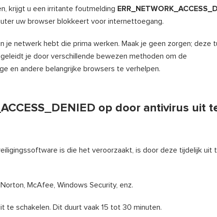
n, krijgt u een irritante foutmelding
ERR_NETWORK_ACCESS_D
ter uw browser blokkeert voor internettoegang.
 in je netwerk hebt die prima werken. Maak je geen zorgen; deze tu
geleidt je door verschillende bewezen methoden om de
n andere belangrijke browsers te verhelpen.
CCESS_DENIED op door antivirus uit t
igingssoftware is die het veroorzaakt, is door deze tijdelijk uit 
s Norton, McAfee, Windows Security, enz.
it te schakelen. Dit duurt vaak 15 tot 30 minuten.