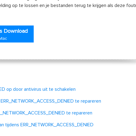
lding op te lossen en je bestanden terug te krijgen als deze fou
is Download
 Mac
p door antivirus uit te schakelen
en om ERR_NETWORK_ACCESS_DENIED te repareren
m ERR_NETWORK_ACCESS_DENIED te repareren
 gegaan tijdens ERR_NETWORK_ACCESS_DENIED