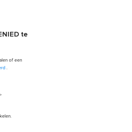
ENIED te
alen of een
erd
.
>
kelen.