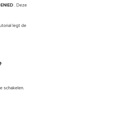
ENIED
. Deze
torial legt de
e
te schakelen.