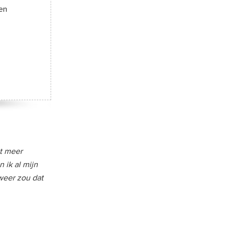
een
et meer
 ik al mijn
weer zou dat