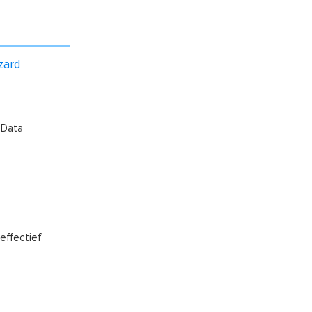
zard
 Data
effectief