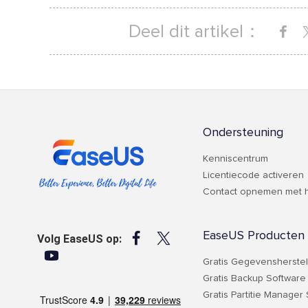
Deel dit artikel：
Ondersteuning
Kenniscentrum
Licentiecode activeren
Contact opnemen met 
EaseUS Producten


Volg EaseUS op:

Gratis Gegevensherste
Gratis Backup Software
Gratis Partitie Manager