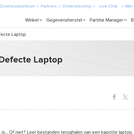
Downloadcentrum
|
Partners
|
Ondersteuning
|
Live Chat
|
Mijn
Winkel
Gegevensherstel
Partitie Manager
B
fecte Laptop
Defecte Laptop
 is... Of niet? Leer bestanden terughalen van een kapotte laptop.