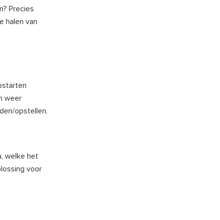
an? Precies
e halen van
pstarten
n weer
den/opstellen.
a, welke het
lossing voor