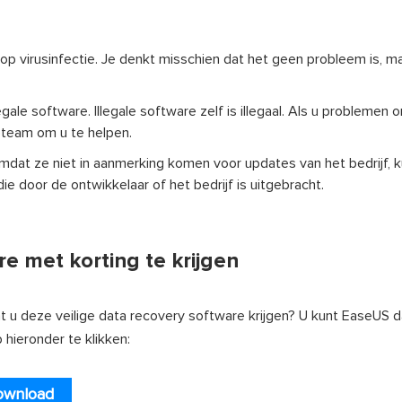
co op virusinfectie. Je denkt misschien dat het geen probleem is, ma
egale software. Illegale software zelf is illegaal. Als u problemen 
eteam om u te helpen.
Omdat ze niet in aanmerking komen voor updates van het bedrijf, 
ie door de ontwikkelaar of het bedrijf is uitgebracht.
e met korting te krijgen
nt u deze veilige data recovery software krijgen? U kunt EaseUS 
hieronder te klikken:
ownload