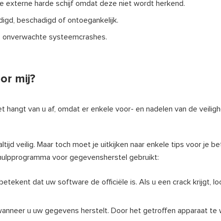
e externe harde schijf omdat deze niet wordt herkend.
igd, beschadigd of ontoegankelijk.
n, onverwachte systeemcrashes.
or mij?
het hangt van u af, omdat er enkele voor- en nadelen van de veiligh
tijd veilig. Maar toch moet je uitkijken naar enkele tips voor je bet
hulpprogramma voor gegevensherstel gebruikt:
tekent dat uw software de officiële is. Als u een crack krijgt, loo
wanneer u uw gegevens herstelt. Door het getroffen apparaat te w