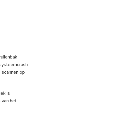
rullenbak
n systeemcrash
te scannen op
ek is
 van het