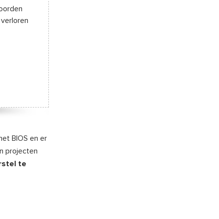
woorden
verloren
het BIOS en er
en projecten
stel te