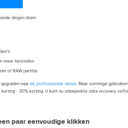
gende dingen doen:
deo's
en meer herstellen
ren of RAW partitie
t upgraden naar
de professionele versie
. Maar sommige gebruiker
ële korting - 30% korting. U kunt nu onbeperkte data recovery soft
een paar eenvoudige klikken