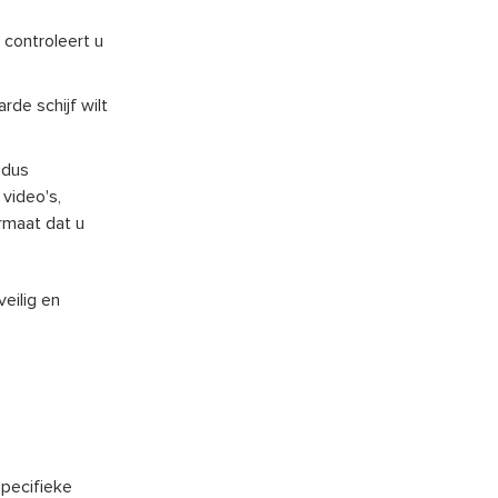
, controleert u
rde schijf wilt
 dus
video's,
rmaat dat u
veilig en
 specifieke