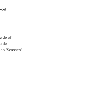
xcel
uwde of
 u de
 op "Scannen".