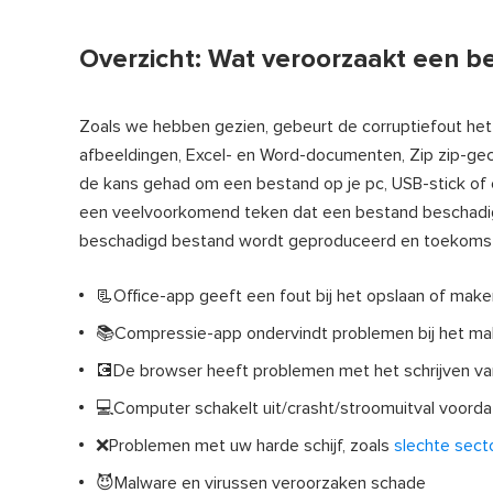
Overzicht: Wat veroorzaakt een 
Zoals we hebben gezien, gebeurt de corruptiefout het 
afbeeldingen, Excel- en Word-documenten, Zip zip-g
de kans gehad om een bestand op je pc, USB-stick of
een veelvoorkomend teken dat een bestand beschadigd
beschadigd bestand wordt geproduceerd en toekomst
📃Office-app geeft een fout bij het opslaan of mak
📚Compressie-app ondervindt problemen bij het ma
💽De browser heeft problemen met het schrijven va
💻Computer schakelt uit/crasht/stroomuitval voord
❌Problemen met uw harde schijf, zoals
slechte sect
😈Malware en virussen veroorzaken schade