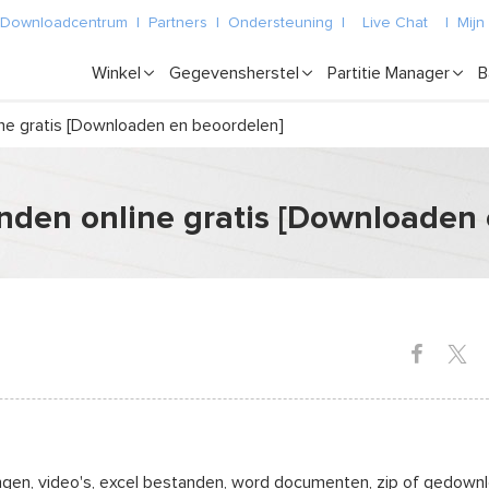
Downloadcentrum
|
Partners
|
Ondersteuning
|
Live Chat
|
Mijn
Winkel
Gegevensherstel
Partitie Manager
B
ne gratis [Downloaden en beoordelen]
nden online gratis [Downloaden 
dingen, video's, excel bestanden, word documenten, zip of gedown