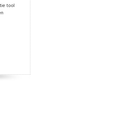
ie tool
en