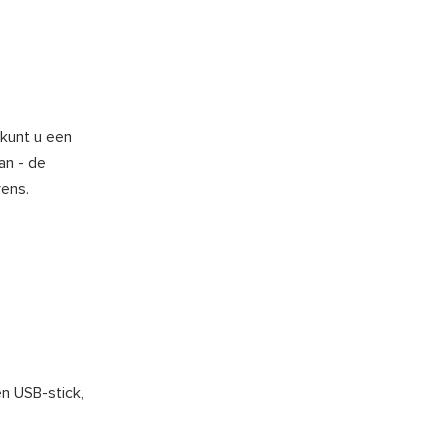
 kunt u een
an - de
vens.
n USB-stick,