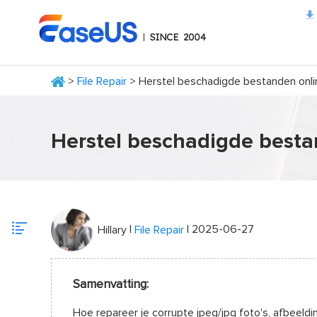
>
File Repair
> Herstel beschadigde bestanden onli
EaseUS
Herstel beschadigde besta
|
| 2025-06-27
Hillary
File Repair
Samenvatting:
Hoe repareer je corrupte jpeg/jpg foto's, afbeel