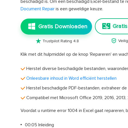
beschadigd is. Om een beschadigd Excel-bestand te r
Document Repair
is een geweldige keuze.
Grati
Gratis Downloaden


Veil
Trustpilot Rating 4.8
Klik met dit hulpmiddel op de knop 'Repareren' en wach
Herstel diverse beschadigde bestanden, waaronder
Onleesbare inhoud in Word efficiënt herstellen
Herstel beschadigde PDF-bestanden, extraheer de te
Compatibel met Microsoft Office 2019, 2016, 2013, 
Voordat u runtime error 1004 in Excel gaat repareren, 
00:05 Inleiding