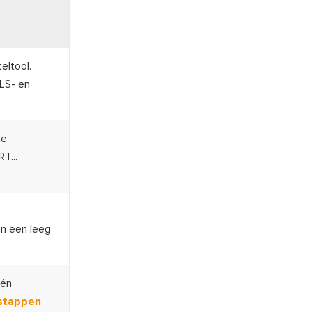
eltool.
LS- en
te
T...
n een leeg
één
 stappen