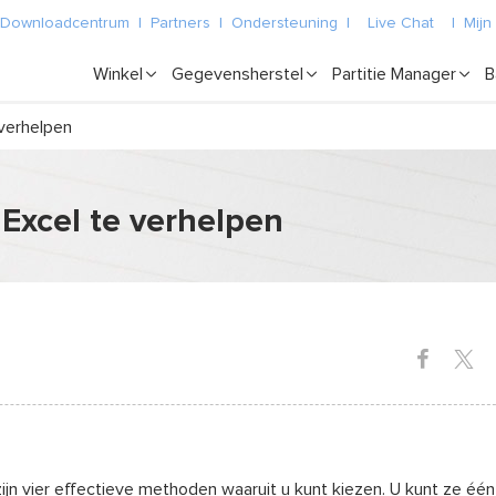
Downloadcentrum
|
Partners
|
Ondersteuning
|
Live Chat
|
Mijn
Winkel
Gegevensherstel
Partitie Manager
B
verhelpen
Excel te verhelpen
zijn vier effectieve methoden waaruit u kunt kiezen. U kunt ze éé