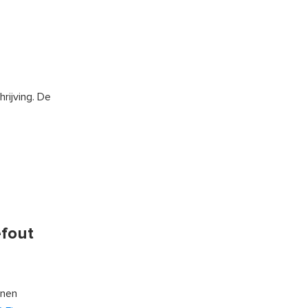
rijving. De
efout
enen