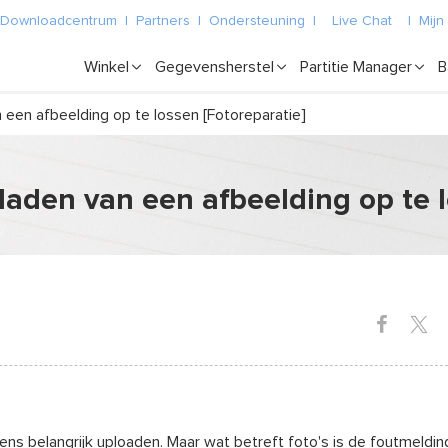
Downloadcentrum
|
Partners
|
Ondersteuning
|
Live Chat
|
Mijn
Winkel
Gegevensherstel
Partitie Manager
B
een afbeelding op te lossen [Fotoreparatie]
aden van een afbeelding op te l
s belangrijk uploaden. Maar wat betreft foto's is de foutmeldin