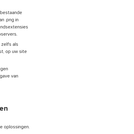
-bestaande
n .png in
tandsextensies
servers.
zelfs als
t, op uw site
ngen
rgave van
sen
e oplossingen.