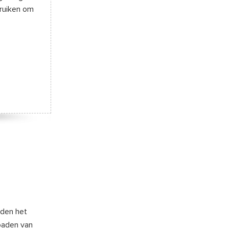
bruiken om
aden het
oaden van