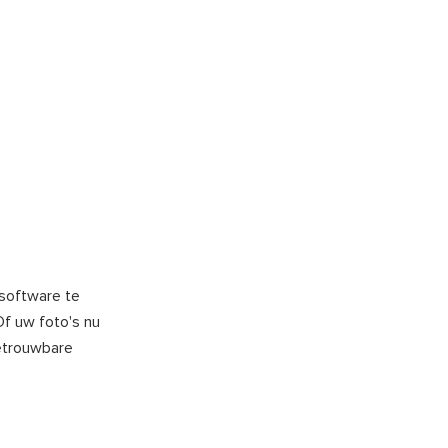
esoftware te
Of uw foto's nu
etrouwbare