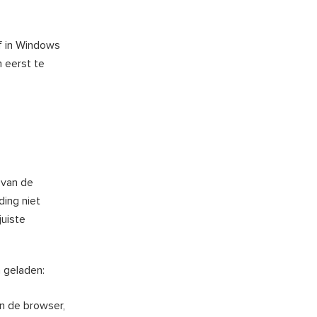
f in Windows
 eerst te
 van de
ding niet
juiste
 geladen:
n de browser,