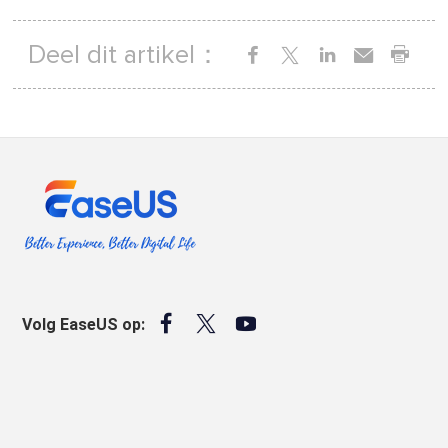
Deel dit artikel：



Volg EaseUS op: