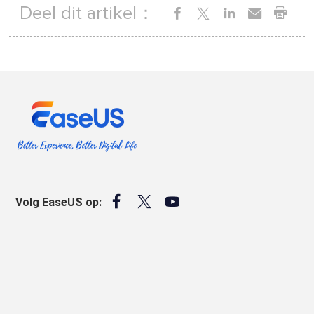
Deel dit artikel：



Volg EaseUS op: