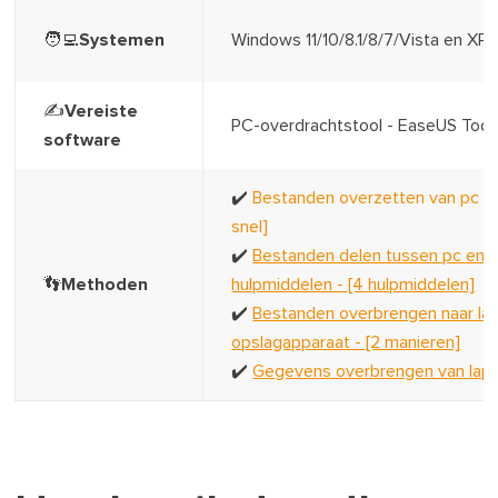
🧑‍💻Systemen
Windows 11/10/8.1/8/7/Vista en XP
✍️Vereiste
PC-overdrachtstool - EaseUS Tod
software
✔️
Bestanden overzetten van pc na
snel]
✔️
Bestanden delen tussen pc en
👣Methoden
hulpmiddelen - [4 hulpmiddelen]
✔️
Bestanden overbrengen naar lap
opslagapparaat - [2 manieren]
✔️
Gegevens overbrengen van laptop