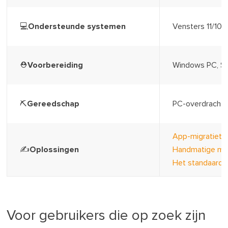
💻Ondersteunde systemen
Vensters 11/10
⛑️Voorbereiding
Windows PC, SS
⛏️Gereedschap
PC-overdrachts
App-migratieto
✍️Oplossingen
Handmatige ma
Het standaardl
Voor gebruikers die op zoek zijn