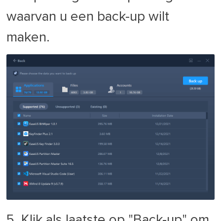
waarvan u een back-up wilt
maken.
5. Klik als laatste op "Back-up" om