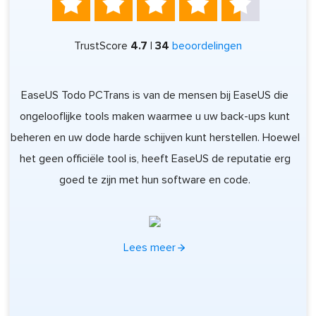





TrustScore
4.7 | 34
beoordelingen
re
EaseUS Todo PCTrans is van de mensen bij EaseUS die
ongelooflijke tools maken waarmee u uw back-ups kunt
ge
ne
beheren en uw dode harde schijven kunt herstellen. Hoewel
wa
het geen officiële tool is, heeft EaseUS de reputatie erg
goed te zijn met hun software en code.
st
Lees meer