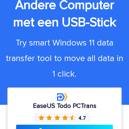
Andere Computer
met een USB-Stick
Try smart Windows 11 data
transfer tool to move all data in
1 click.
EaseUS Todo PCTrans