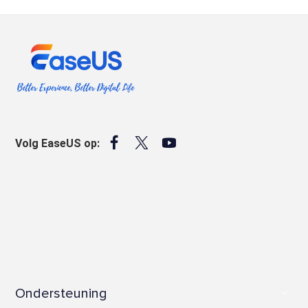



Volg EaseUS op:
Ondersteuning