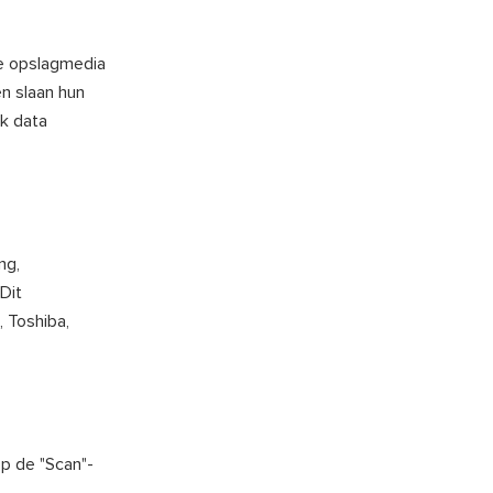
re opslagmedia
en slaan hun
jk data
ng,
 Dit
 Toshiba,
op de "Scan"-