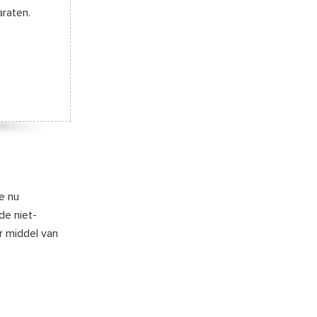
araten.
e nu
de niet-
r middel van