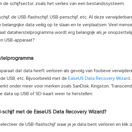
n de schijfsector, zoals het verlies van een bestandssysteem.
hijf, de USB-flashschijf, USB-penschijf, etc. Al deze verwijderba
belangrijke data veilig op te slaan en te verplaatsen. Veel mens
at dataherstelprogramma wordt erg belangrijk als je onopzetteli
 een USB-apparaat?
erstelprogramma
pparaat dat data heeft verloren als gevolg van foutieve verwijderi
igde USB, etc. Bijvoorbeeld met de
EaseUS Data Recovery Wizard
.
werkt onder meer voor merken zoals SanDisk, Kingston, Transcend,
je data op USB of SD-kaart weer te herstellen:
-schijf met de EaseUS Data Recovery Wizard?
ecteer de USB-flashschijf waar je je data bent verloren en klik 