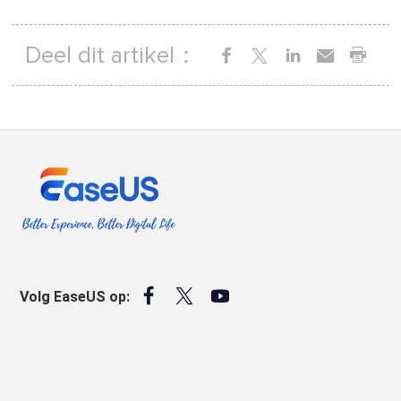
Deel dit artikel：



Volg EaseUS op: