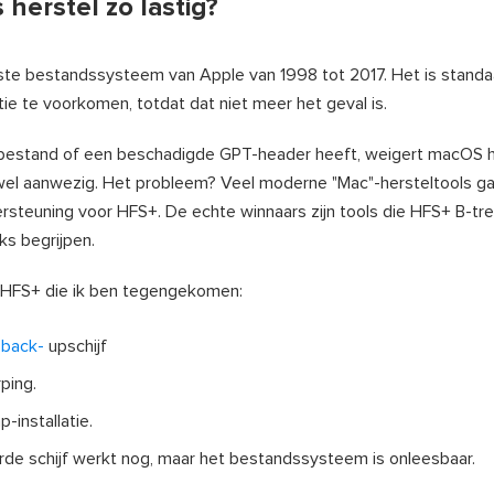
 herstel zo lastig?
jkste bestandssysteem van Apple van 1998 tot 2017. Het is standa
ie te voorkomen, totdat dat niet meer het geval is.
estand of een beschadigde GPT-header heeft, weigert macOS h
el aanwezig. Het probleem? Veel moderne "Mac"-hersteltools gaa
rsteuning voor HFS+. De echte winnaars zijn tools die HFS+ B-tre
s begrijpen.
 HFS+ die ik ben tegengekomen:
-back-
upschijf
ping.
-installatie.
rde schijf werkt nog, maar het bestandssysteem is onleesbaar.