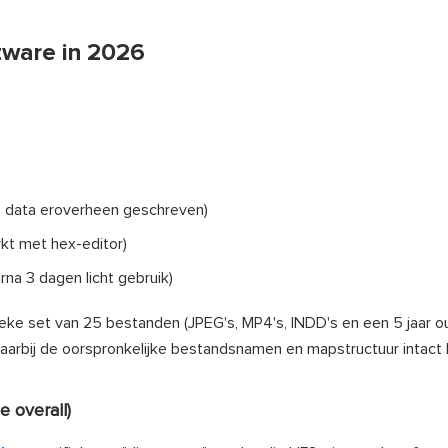
tware in 2026
:
e data eroverheen geschreven)
t met hex-editor)
na 3 dagen licht gebruik)
ieke set van 25 bestanden (JPEG's, MP4's, INDD's en een 5 jaar 
arbij de oorspronkelijke bestandsnamen en mapstructuur intact b
 overall)