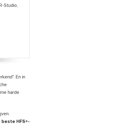
R-Studio,
rkend". En in
sche
rne harde
jven.
e
beste HFS+-