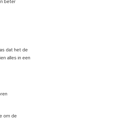
en beter
as dat het de
en alles in een
oren
pe om de