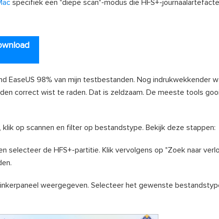
Mac
specifiek een "diepe scan"-modus die HFS+-journaalartefact
ownload
ond EaseUS 98% van mijn testbestanden. Nog indrukwekkender w
en correct wist te raden. Dat is zeldzaam. De meeste tools gooi
, klik op scannen en filter op bestandstype. Bekijk deze stappen:
 selecteer de HFS+-partitie. Klik vervolgens op "Zoek naar verl
den.
 linkerpaneel weergegeven. Selecteer het gewenste bestandsty