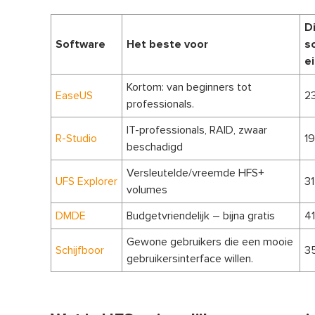
D
Software
Het beste voor
s
e
Kortom: van beginners tot
EaseUS
2
professionals.
IT-professionals, RAID, zwaar
R-Studio
19
beschadigd
Versleutelde/vreemde HFS+
UFS Explorer
31
volumes
DMDE
Budgetvriendelijk – bijna gratis
41
Gewone gebruikers die een mooie
Schijfboor
3
gebruikersinterface willen.