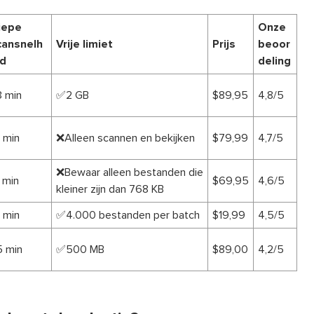
iepe
Onze
cansnelh
Vrije limiet
Prijs
beoor
id
deling
3 min
✅2 GB
$89,95
4,8/5
 min
❌Alleen scannen en bekijken
$79,99
4,7/5
❌Bewaar alleen bestanden die
 min
$69,95
4,6/5
kleiner zijn dan 768 KB
 min
✅4.000 bestanden per batch
$19,99
4,5/5
5 min
✅500 MB
$89,00
4,2/5