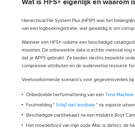
Wat is HFS+ eigenlijk en waarom is
Hierarchical File System Plus (HFSP) was het belangri
van een logboekregistratie, wat geweldig is om corrupt
Wanneer een HFS+-volume een beschadigd catalogusb
mounten. De onbewerkte data is echter meestal nog w
dat je APFS gebruikt. Ze bieden slechts beperkte onde
compressie-attributen en de ouderwetse resource fork
Veelvoorkomende scenario's voor gegevensverlies bij
Onbedoelde herformattering van een
Time Machine
Foutmelding "
Schijf niet leesbaar
" na onjuiste uitwer
Beschadigde partitiekaart na een mislukte Boot Camp
Het moederbord van mijn oude iMac is defect, de ha