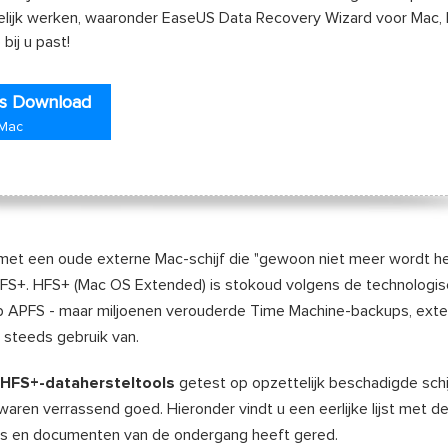
kelijk werken, waaronder EaseUS Data Recovery Wizard voor Mac, 
bij u past!
is Download
 Mac
nd met een oude externe Mac-schijf die "gewoon niet meer wordt he
 HFS+. HFS+ (Mac OS Extended) is stokoud volgens de technologi
op APFS - maar miljoenen verouderde Time Machine-backups, exte
 steeds gebruik van.
HFS+-datahersteltools
getest op opzettelijk beschadigde schi
ren verrassend goed. Hieronder vindt u een eerlijke lijst met d
o's en documenten van de ondergang heeft gered.