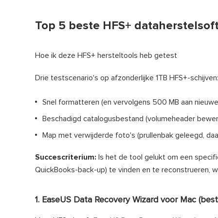
Top 5 beste HFS+ dataherstelsof
Hoe ik deze HFS+ hersteltools heb getest
Drie testscenario's op afzonderlijke 1TB HFS+-schijven
Snel formatteren (en vervolgens 500 MB aan nieuw
Beschadigd catalogusbestand (volumeheader bewerk
Map met verwijderde foto's (prullenbak geleegd, daar
Succescriterium:
Is het de tool gelukt om een specif
QuickBooks-back-up) te vinden en te reconstrueren, wa
1. EaseUS Data Recovery Wizard voor Mac (beste