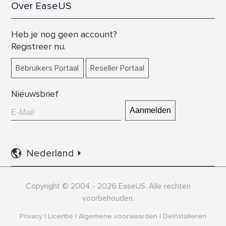
Bestanden terughalen
Over EaseUS
Gratis Partitie Manager Software
Afbeeldingen terughalen
Het Bedrijf
Gratis software voor gegevensoverdracht
Heb je nog geen account?
Geheugenkaart herstellen
Wordt Partner
Registreer nu.
Gratis software voor iphone
Harde schijf herstellen
gegevensoverdracht
Contact
Bebruikers Portaal
Reseller Portaal
Geformatteerde data herstellen
Data terughalen
Nieuwsbrief
Partitie herstellen
Scherm opnemen
Android Data Recovery


Nederland
Back-up en herstel
Schijfbeheer
Copyright © 2004 - 2026 EaseUS. Alle rechten
voorbehouden.
Gegevens Overzetten
Privacy
|
Licentie
|
Algemene voorwaarden
|
Deïnstalleren
Mac Gegevensherstel