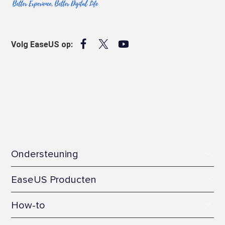



Volg EaseUS op:
Ondersteuning
Kenniscentrum
EaseUS Producten
Licentiecode activeren
Gratis Gegevensherstel Software
How-to
Contact opnemen met het Support Team
Gratis Backup Software