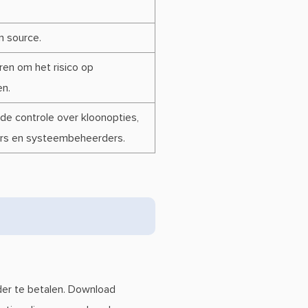
n source.
ren om het risico op
en.
rde controle over kloonopties,
kers en systeembeheerders.
der te betalen. Download