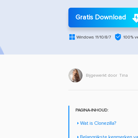
Gratis Download


Windows 11/10/8/7
100% ve
Bijgewerkt door
Tina
PAGINA-INHOUD:
Wat is Clonezilla?
Belangrijkste kenmerken va