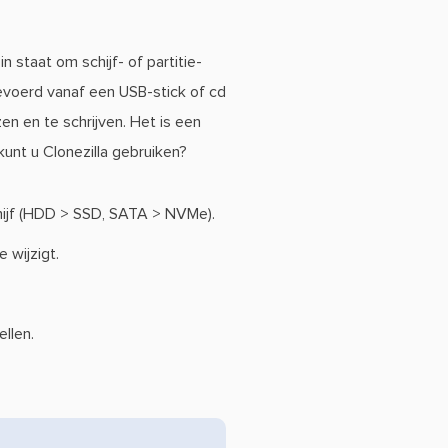
n staat om schijf- of partitie-
gevoerd vanaf een USB-stick of cd
n en te schrijven. Het is een
unt u Clonezilla gebruiken?
chijf (HDD > SSD, SATA > NVMe).
 wijzigt.
llen.