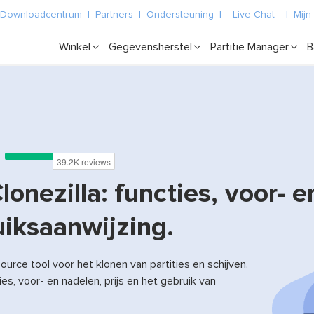
Downloadcentrum
|
Partners
|
Ondersteuning
|
Live Chat
|
Mijn
Winkel
Gegevensherstel
Partitie Manager
B
onezilla: functies, voor- e
uiksaanwijzing.
source tool voor het klonen van partities en schijven.
s, voor- en nadelen, prijs en het gebruik van