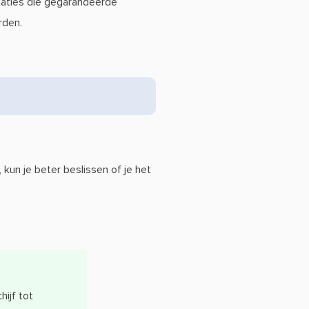
saties die gegarandeerde
rden.
 kun je beter beslissen of je het
hijf tot