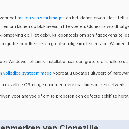
 voor het
maken van schijfimages
en het klonen ervan. Het stelt u i
, en om klonen op blokniveau uit te voeren. Clonezilla wordt uit
ux-omgeving op. Het gebruikt kloontools om schijfgegevens te leze
migratie, noodherstel en grootschalige implementatie. Wanneer k
een Windows- of Linux-installatie naar een grotere of snellere s
n volledige systeemimage
voordat u updates uitvoert of hardware
on dezelfde OS-image naar meerdere machines in een netwerk.
jven voor analyse of om te proberen een defecte schijf te herste
kenmerken van Clonezilla