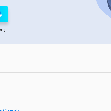
ilig
n Clonezilla