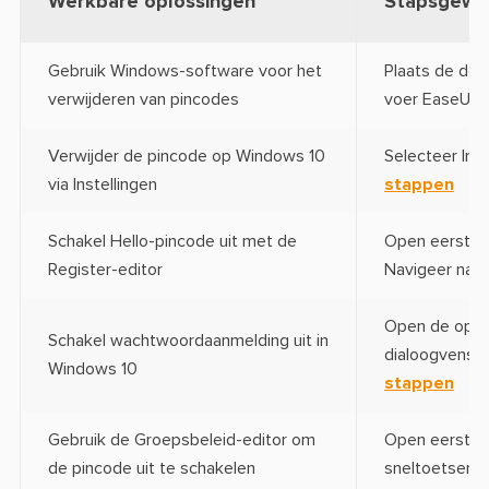
Werkbare oplossingen
Stapsgewij
Gebruik Windows-software voor het
Plaats de doe
verwijderen van pincodes
voer EaseUS Pa
Verwijder de pincode op Windows 10
Selecteer Inst
via Instellingen
stappen
Schakel Hello-pincode uit met de
Open eerst de
Register-editor
Navigeer naar 
Open de opdra
Schakel wachtwoordaanmelding uit in
dialoogvenster
Windows 10
stappen
Gebruik de Groepsbeleid-editor om
Open eerst he
de pincode uit te schakelen
sneltoetsen W