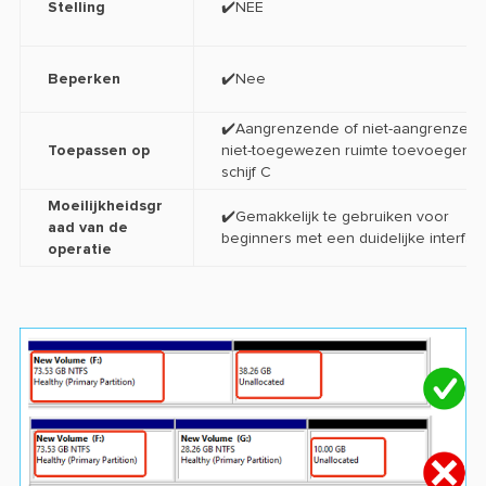
Stelling
✔️NEE
Beperken
✔️Nee
✔️Aangrenzende of niet-aangrenzen
Toepassen op
niet-toegewezen ruimte toevoegen a
schijf C
Moeilijkheidsgr
✔️Gemakkelijk te gebruiken voor
aad van de
beginners met een duidelijke interfac
operatie