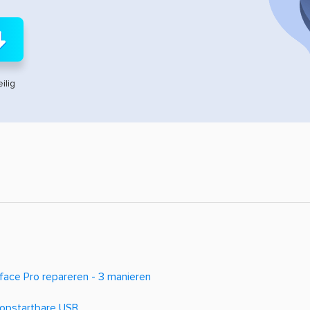
ilig
face Pro repareren - 3 manieren
 opstartbare USB