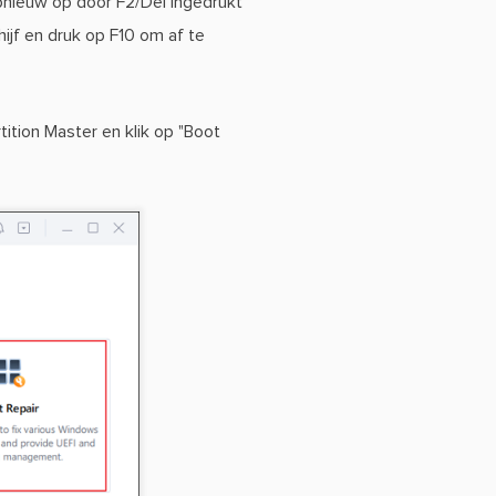
pnieuw op door F2/Del ingedrukt
ijf en druk op F10 om af te
tion Master en klik op "Boot