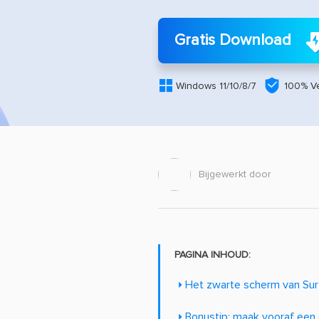
Gratis Download


Windows 11/10/8/7
100% Ve
Bijgewerkt door
PAGINA INHOUD:
Het zwarte scherm van Sur
Bonustip: maak vooraf een