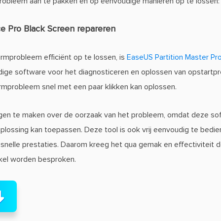
robleem aan te pakken en op eenvoudige manieren op te lossen:
ce Pro Black Screen repareren
mprobleem efficiënt op te lossen, is
EaseUS Partition Master Pr
ijdige software voor het diagnosticeren en oplossen van opstart
rmprobleem snel met een paar klikken kan oplossen.
rgen te maken over de oorzaak van het probleem, omdat deze so
 oplossing kan toepassen. Deze tool is ook vrij eenvoudig te bed
n snelle prestaties. Daarom kreeg het qua gemak en effectiviteit
tikel worden besproken.