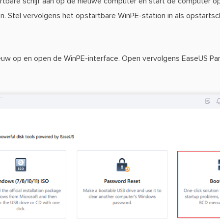
rtbare schijf aan op de nieuwe computer en start de computer o
 Stel vervolgens het opstartbare WinPE-station in als opstartsch
uw op en open de WinPE-interface. Open vervolgens EaseUS Parti