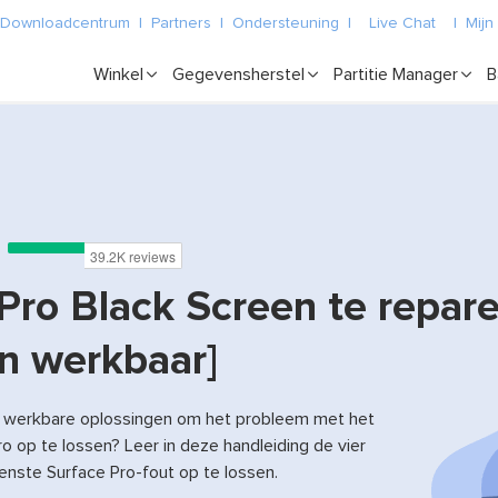
Downloadcentrum
|
Partners
|
Ondersteuning
|
Live Chat
|
Mijn
Winkel
Gegevensherstel
Partitie Manager
B
Pro Black Screen te repar
n werkbaar]
, werkbare oplossingen om het probleem met het
 op te lossen? Leer in deze handleiding de vier
ste Surface Pro-fout op te lossen.