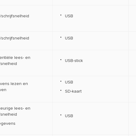
/schrijfsnelheid
USB
/schrijfsnelheid
USB
ntiële lees- en
USB-stick
jfsnelheid
USB
vens lezen en
jven
SD-kaart
keurige lees- en
jfsnelheid
USB
gegevens