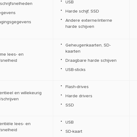
USB
/schrijfsnelheden
Harde schijf, SSD
gegevens
Andere externe/interne
ragingsgegevens
harde schijven
Geheugenkaarten, SD-
kaarten
ime lees- en
jfsnelheid
Draagbare harde schijven
USB-sticks
Flash-drives
ntieel en willekeurig
Harde drivers
/schrijven
SSD
USB
ntiële lees- en
jfsnelheid
SD-kaart