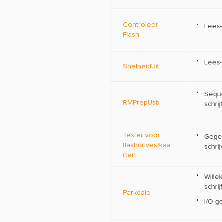
Controleer
Lees-
Flash
Lees-
SnelheidUit
Seque
RMPrepUsb
schri
Tester voor
Gege
flashdrives/kaa
schri
rten
Wille
schri
Parkdale
I/O-