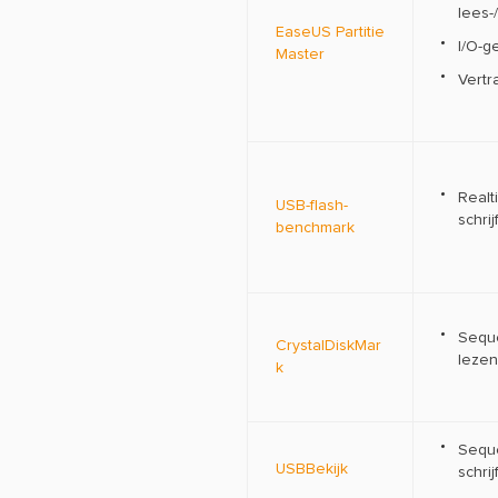
lees-
EaseUS Partitie
I/O-
Master
Vert
Realt
USB-flash-
schri
benchmark
Seque
CrystalDiskMar
lezen
k
Seque
USBBekijk
schri