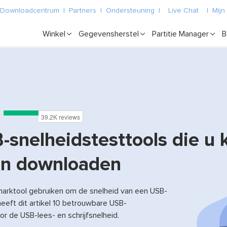
Downloadcentrum
|
Partners
|
Ondersteuning
|
Live Chat
|
Mijn
Winkel
Gegevensherstel
Partitie Manager
B
-snelheidstesttools die u 
en downloaden
arktool gebruiken om de snelheid van een USB-
heeft dit artikel 10 betrouwbare USB-
r de USB-lees- en schrijfsnelheid.