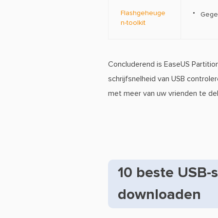
Flashgeheuge
Gegev
n-toolkit
Concluderend is EaseUS Partiti
schrijfsnelheid van USB controler
met meer van uw vrienden te del
10 beste USB-s
downloaden