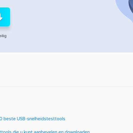
ilig
10 beste USB-snelheidstesttools
ttools die u kunt aanbevelen en downloaden