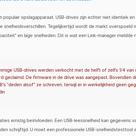
 populair opslagapparaat. USB-drives zijn echter niet identiek en
e snelheidsverschillen. Tegelijkertijd wordt de markt overspoeld 
capaciteit" en lage snelheden. Dit is wat een Link-manager meldde
mige USB-drives werden verkocht met de helft of zelfs 1/4 van 
rd geclaimd. De firmware in de drive was aangepast. Bovendien duu
's "deden alsof" ze schreven, terwijl er in werkelijkheid geen g
din
ties ernstig beïnvloeden. Een USB-leessnelheid kan gegevens va
den schrijftijd. U moet een professionele USB-snelheidstesttoo