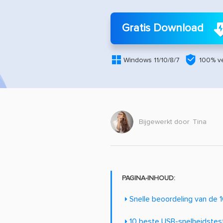
Gratis Download


Windows 11/10/8/7
100% ve
Bijgewerkt door
Tina
PAGINA-INHOUD:
Snelle beoordeling van de 
10 beste USB-snelheidstes