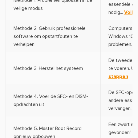
Methode 1. Problemen oplossen in de
essentiële c
veilige modus
nodig...
Volle
Methode 2. Gebruik professionele
Computers di
software om opstartfouten te
Windows 10 k
verhelpen
problemen. Het
De tweede ef
Methode 3. Herstel het systeem
te voeren. Uit
stappen
De SFC-opdra
Methode 4. Voer de SFC- en DISM-
andere essen
opdrachten uit
vervangen...
V
Een zwart sc
Methode 5. Master Boot Record
gevonden" of 
opnieuw opbouwen