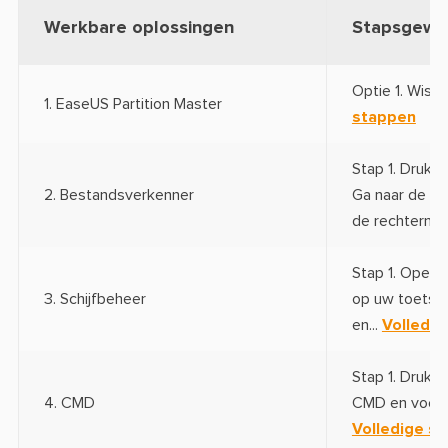
Werkbare oplossingen
Stapsgewij
Optie 1. Wis pa
1. EaseUS Partition Master
stappen
Stap 1. Druk 
2. Bestandsverkenner
Ga naar de par
de rechtermui
Stap 1. Open
3. Schijfbeheer
op uw toetsen
en...
Volledig
Stap 1. Druk 
4. CMD
CMD en voer in
Volledige s