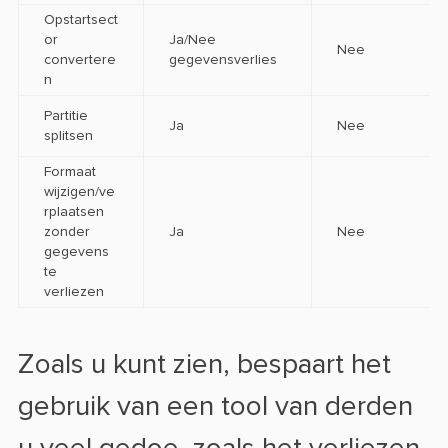
Opstartsect
or
Ja/Nee
Nee
convertere
gegevensverlies
n
Partitie
Ja
Nee
splitsen
Formaat
wijzigen/ve
rplaatsen
zonder
Ja
Nee
gegevens
te
verliezen
Zoals u kunt zien, bespaart het
gebruik van een tool van derden