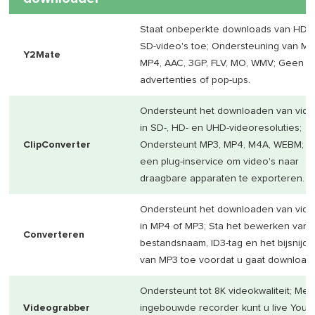
Staat onbeperkte downloads van HD-
SD-video's toe; Ondersteuning van MP
Y2Mate
MP4, AAC, 3GP, FLV, MO, WMV; Geen
advertenties of pop-ups.
Ondersteunt het downloaden van vide
in SD-, HD- en UHD-videoresoluties;
ClipConverter
Ondersteunt MP3, MP4, M4A, WEBM; B
een plug-inservice om video's naar
draagbare apparaten te exporteren.
Ondersteunt het downloaden van vide
in MP4 of MP3; Sta het bewerken van 
Converteren
bestandsnaam, ID3-tag en het bijsnijd
van MP3 toe voordat u gaat download
Ondersteunt tot 8K videokwaliteit; Met
Videograbber
ingebouwde recorder kunt u live YouT