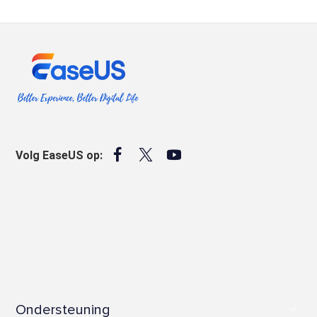



Volg EaseUS op:
Ondersteuning