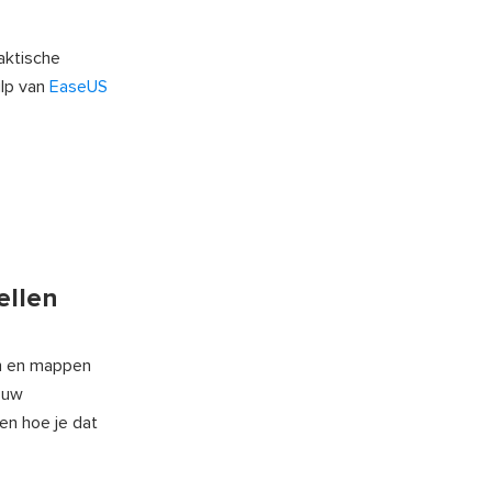
raktische
ulp van
EaseUS
ellen
n en mappen
ouw
en hoe je dat