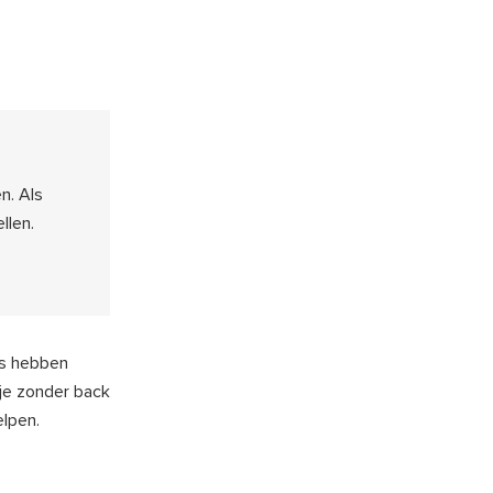
n. Als
llen.
rs hebben
je zonder back
elpen.