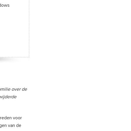
ndows
amilie over de
wijderde
 reden voor
egen van de