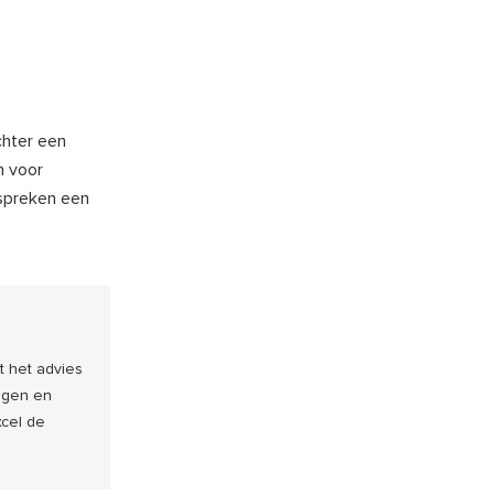
chter een
n voor
espreken een
t het advies
ngen en
xcel de