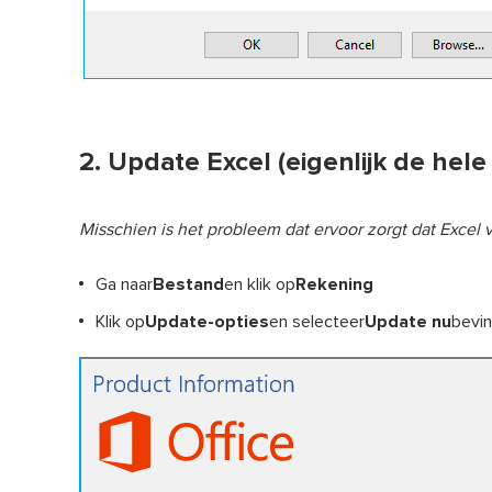
2. Update Excel (eigenlijk de hele 
Misschien is het probleem dat ervoor zorgt dat Excel 
Ga naar
Bestand
en klik op
Rekening
Klik op
Update-opties
en selecteer
Update nu
bevin