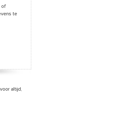
 of
evens te
oor altijd,