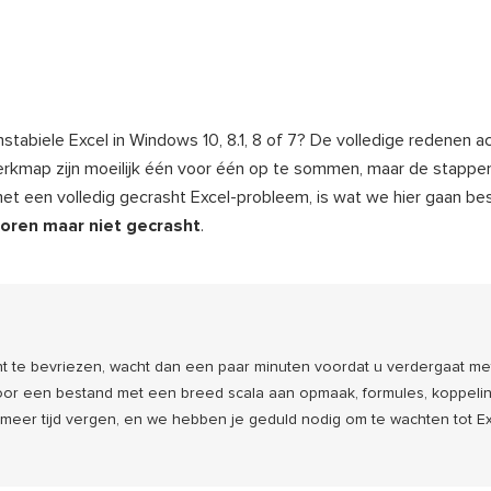
onstabiele Excel in Windows 10, 8.1, 8 of 7? De volledige redenen a
rkmap zijn moeilijk één voor één op te sommen, maar de stappe
met een volledig gecrasht Excel-probleem, is wat we hier gaan b
roren maar niet gecrasht
.
nt te bevriezen, wacht dan een paar minuten voordat u verdergaat me
 Voor een bestand met een breed scala aan opmaak, formules, koppeli
 meer tijd vergen, en we hebben je geduld nodig om te wachten tot E