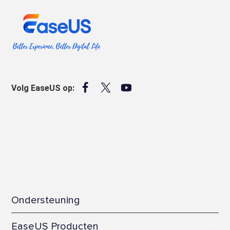



Volg EaseUS op:
Ondersteuning
Kenniscentrum
EaseUS Producten