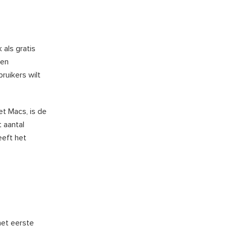
 als gratis
een
ruikers wilt
et Macs, is de
t aantal
eeft het
het eerste