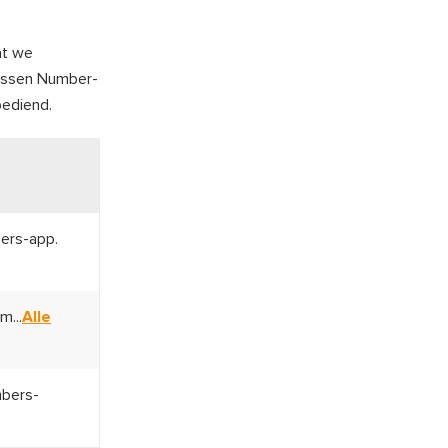
at we
tussen Number-
bediend.
ers-app.
m...
Alle
mbers-