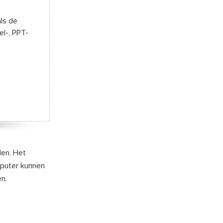
ls de
el-, PPT-
den. Het
mputer kunnen
n.