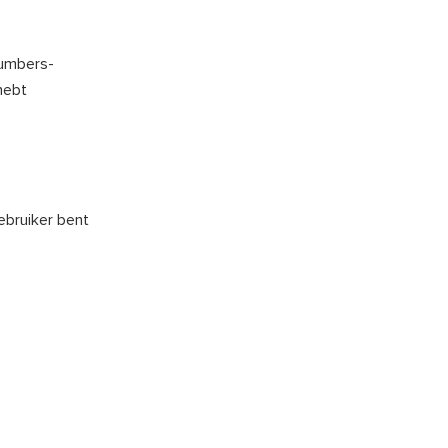
Numbers-
hebt
ebruiker bent