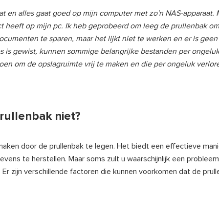
at en alles gaat goed op mijn computer met zo'n NAS-apparaat. 
act heeft op mijn pc. Ik heb geprobeerd om leeg de prullenbak o
cumenten te sparen, maar het lijkt niet te werken en er is geen
es is gewist, kunnen sommige belangrijke bestanden per ongelu
doen om de opslagruimte vrij te maken en die per ongeluk verlo
rullenbak niet?
maken door de prullenbak te legen. Het biedt een effectieve mani
gevens te herstellen. Maar soms zult u waarschijnlijk een proble
 Er zijn verschillende factoren die kunnen voorkomen dat de prul