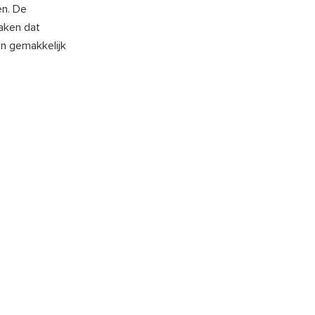
en. De
aken dat
an gemakkelijk