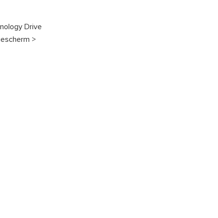
ynology Drive
tiescherm >