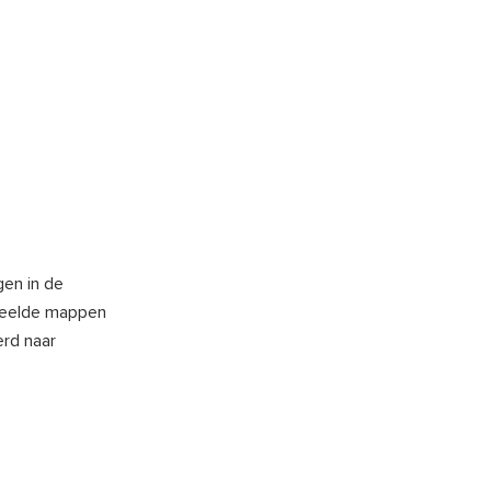
gen in de
edeelde mappen
erd naar