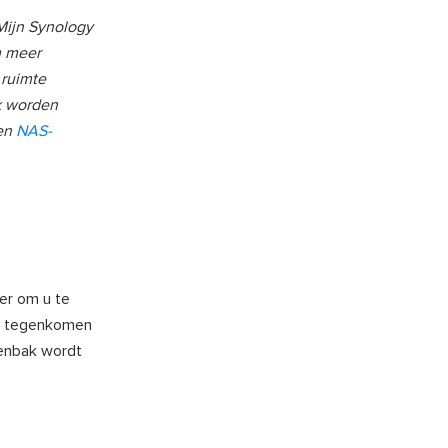
Mijn Synology
m meer
 ruimte
k worden
ren
NAS-
er om u te
em tegenkomen
lenbak wordt