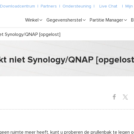
Downloadcentrum
|
Partners
|
Ondersteuning
|
Live Chat
|
Mijn
Winkel
Gegevensherstel
Partitie Manager
B
iet Synology/QNAP [opgelost]
t niet Synology/QNAP [opgelost
geen ruimte meer heeft, kunt u proberen de prullenbak te legen