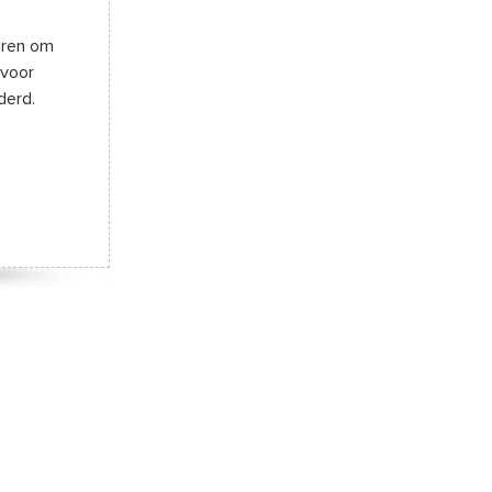
ieren om
 voor
derd.