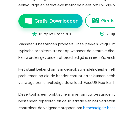
eenvoudige en effectieve methode biedt om uw Zip-b
Grati
Gratis Downloaden


Veil
Trustpilot Rating 4.8
Wanneer u bestanden probeert uit te pakken, krijgt u m
typische probleem treedt op wanneer de centrale direc
kan worden gevonden of beschadigd is in een Zip-archi
Het staat bekend om zijn gebruiksvriendelijkheid en ef
problemen op die de header corrupt error kunnen hebbe
vanwege een onvolledige download, EaseUS Fixo kan h
Deze tool is een praktische manier om uw bestanden we
bestanden repareren en de frustratie van het verliez
controleer de volgende stappen om
beschadigde best