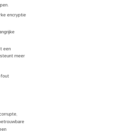
pen.
rke encryptie
ngrijke
dt een
rsteunt meer
-fout
corrupte,
 betrouwbare
een