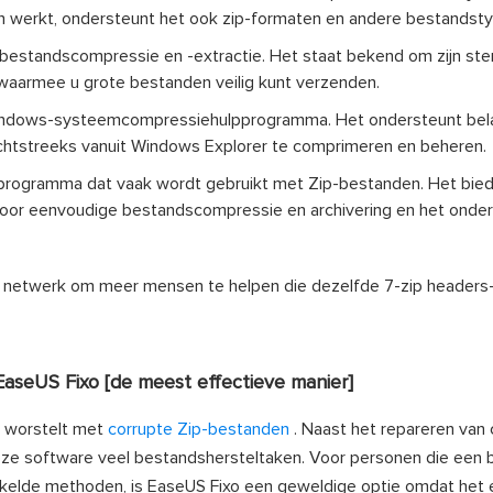
n werkt, ondersteunt het ook zip-formaten en andere bestandsty
bestandscompressie en -extractie. Het staat bekend om zijn ste
waarmee u grote bestanden veilig kunt verzenden.
indows-systeemcompressiehulpprogramma. Het ondersteunt bela
echtstreeks vanuit Windows Explorer te comprimeren en beheren.
ieprogramma dat vaak wordt gebruikt met Zip-bestanden. Het bie
oor eenvoudige bestandscompressie en archivering en het onde
iale netwerk om meer mensen te helpen die dezelfde 7-zip headers
EaseUS Fixo [de meest effectieve manier]
u worstelt met
corrupte Zip-bestanden
. Naast het repareren van 
eze software veel bestandshersteltaken. Voor personen die een
kelde methoden, is EaseUS Fixo een geweldige optie omdat het 