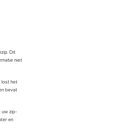
nzip. Dit
rmatie niet
 lost het
ten bevat
t uw zip-
uter en