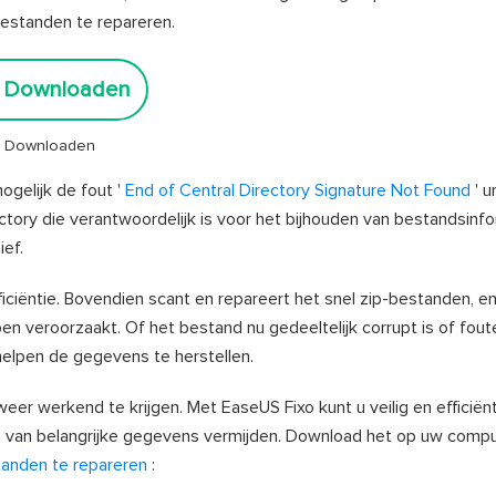
estanden te repareren.
s Downloaden
ig Downloaden
ogelijk de fout '
End of Central Directory Signature Not Found
' u
tory die verantwoordelijk is voor het bijhouden van bestandsinfo
ef.
ficiëntie. Bovendien scant en repareert het snel zip-bestanden, en
n veroorzaakt. Of het bestand nu gedeeltelijk corrupt is of fou
elpen de gegevens te herstellen.
er werkend te krijgen. Met EaseUS Fixo kunt u veilig en efficiën
en van belangrijke gegevens vermijden. Download het op uw comp
anden te repareren
: