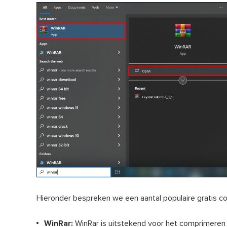
Hieronder bespreken we een aantal populaire gratis 
WinRar:
WinRar is uitstekend voor het comprimeren 