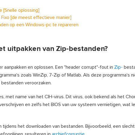
 [Snelle oplossing]
Fixo [de meest effectieve manier]
nden op een Windows-pc te repareren
het uitpakken van Zip-bestanden?
er aanpakken en oplossen. Een "header corrupt"-fout in
Zip-
besta
gramma's zoals WinZip, 7-Zip of Matlab. Als deze programma's ni
w bestanden veroorzaken.
, met name van het CIH-virus. Dit virus, ook bekend als het Chor
erschrijven en zelfs het BIOS van uw systeem vernietigen, wat le
n tijdens het downloaden van bestanden. Bijvoorbeeld, een slech
efoonlijnen, resulteren in
archiefcorruptie
.