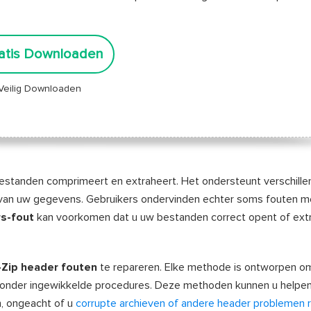
atis Downloaden
Veilig Downloaden
 bestanden comprimeert en extraheert. Het ondersteunt verschill
n van uw gegevens. Gebruikers ondervinden echter soms fouten me
rs-fout
kan voorkomen dat u uw bestanden correct opent of extr
-Zip header fouten
te repareren. Elke methode is ontworpen o
en zonder ingewikkelde procedures. Deze methoden kunnen u helpen
n, ongeacht of u
corrupte archieven of andere header problemen 