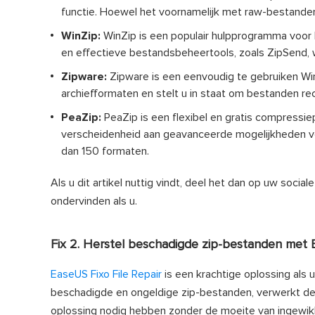
functie. Hoewel het voornamelijk met raw-bestande
WinZip:
WinZip is een populair hulpprogramma voor 
en effectieve bestandsbeheertools, zoals ZipSend, 
Zipware:
Zipware is een eenvoudig te gebruiken W
archiefformaten en stelt u in staat om bestanden r
PeaZip:
PeaZip is een flexibel en gratis compress
verscheidenheid aan geavanceerde mogelijkheden v
dan 150 formaten.
Als u dit artikel nuttig vindt, deel het dan op uw soc
ondervinden als u.
Fix 2. Herstel beschadigde zip-bestanden met 
EaseUS Fixo File Repair
is een krachtige oplossing als 
beschadigde en ongeldige zip-bestanden, verwerkt d
oplossing nodig hebben zonder de moeite van ingewik