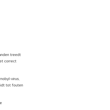
nden treedt
et correct
nobyl-virus,
idt tot fouten
te