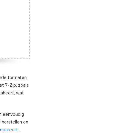
ende formaten,
t 7-Zip, zoals
aheert, wat
m eenvoudig
 herstellen en
repareert
.