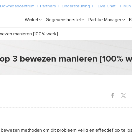
Downloadcentrum
|
Partners
|
Ondersteuning
|
Live Chat
|
Mijn
Winkel
Gegevensherstel
Partitie Manager
B
ewezen manieren [100% werk]
t op 3 bewezen manieren [100% w
e bewezen methoden om dit probleem veilig en effectief op te lo