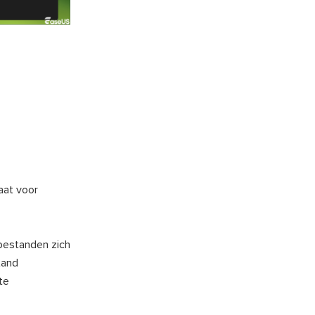
aat voor
bestanden zich
tand
te