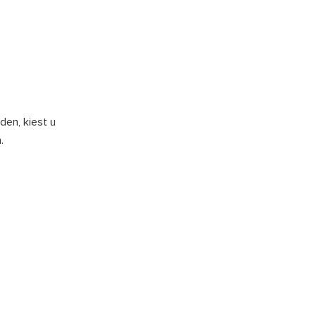
en, kiest u
.