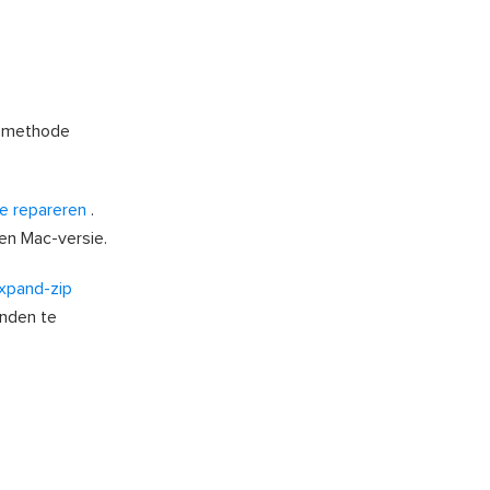
te methode
e repareren
.
een Mac-versie.
xpand-zip
anden te