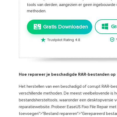
tools van derden, aangezien er geen ingebouwde uti
methoden.
Gr
Gratis Downloaden


Trustpilot Rating 4.8
Hoe repareer je beschadigde RAR-bestanden op
Het herstellen van een beschadigd of corrupt RAR-b
verschillende methoden. De meest veelbelovende is h
bestandshersteltools, waaronder een desktopversie 
reparatiewebsite. Probeer EaseUS Fixo File Repair me
toevoegen">"Bestand repareren">"Gerepareerd besta