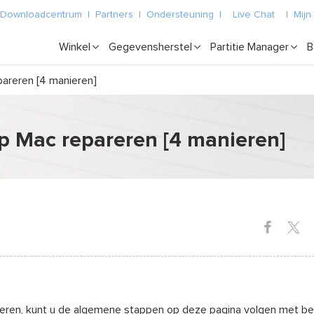
Downloadcentrum
|
Partners
|
Ondersteuning
|
Live Chat
|
Mijn
Winkel
Gegevensherstel
Partitie Manager
B
areren [4 manieren]
p Mac repareren [4 manieren]
ren, kunt u de algemene stappen op deze pagina volgen met be