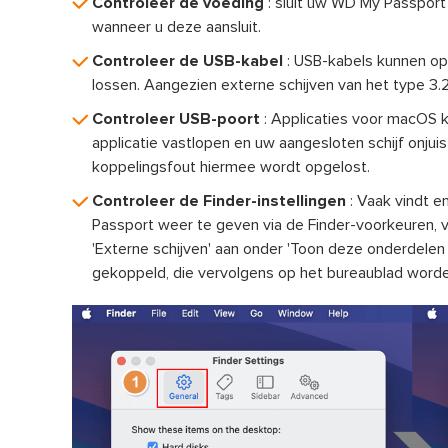
Controleer de voeding
: sluit uw WD My Passport 
wanneer u deze aansluit.
Controleer de USB-kabel
: USB-kabels kunnen op
lossen. Aangezien externe schijven van het type 3.2
Controleer USB-poort
: Applicaties voor macOS 
applicatie vastlopen en uw aangesloten schijf onjui
koppelingsfout hiermee wordt opgelost.
Controleer de Finder-instellingen
: Vaak vindt e
Passport weer te geven via de Finder-voorkeuren, v
'Externe schijven' aan onder 'Toon deze onderdelen
gekoppeld, die vervolgens op het bureaublad wor