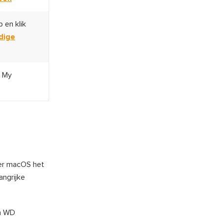
 en klik
dige
D My
r macOS het
angrijke
jn WD