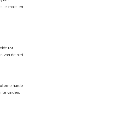
j het
s, e-mails en
eidt tot
n van de niet-
externe harde
 te vinden.