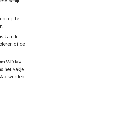
rde schijf
eem op te
n.
ms kan de
oleren of de
. Om WD My
ns het vakje
e Mac worden