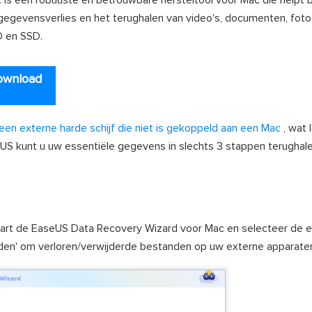
is een robuuste en betrouwbare hersteltool voor Mac die helpt bi
gegevensverlies en het terughalen van video's, documenten, foto'
D en SSD.
ownload
een externe harde schijf die niet is gekoppeld aan een Mac
, wat l
US kunt u uw essentiële gegevens in slechts 3 stappen terughale
 Start de EaseUS Data Recovery Wizard voor Mac en selecteer de 
anden' om verloren/verwijderde bestanden op uw externe apparaten