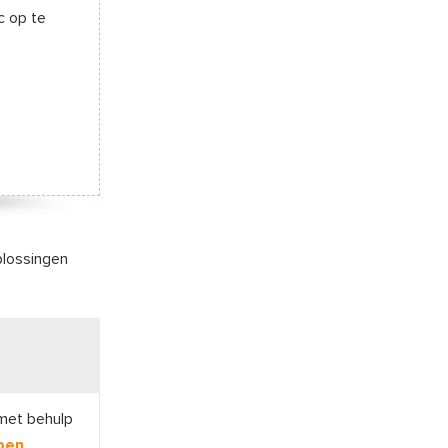
c op te
plossingen
met behulp
pen