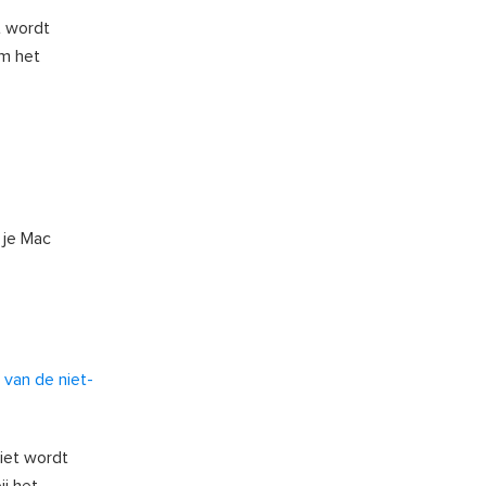
t wordt
om het
 je Mac
 van de niet-
iet wordt