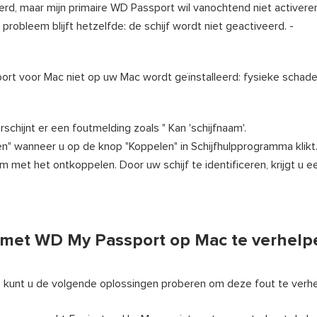
eerd, maar mijn primaire WD Passport wil vanochtend niet activeren
robleem blijft hetzelfde: de schijf wordt niet geactiveerd. -
ort voor Mac niet op uw Mac wordt geïnstalleerd: fysieke schade
chijnt er een foutmelding zoals "
Kan 'schijfnaam'.
n" wanneer u op de knop "Koppelen" in Schijfhulpprogramma klik
em met het ontkoppelen.
Door uw schijf te identificeren, krijgt u 
 met WD My Passport op Mac te verhelp
kunt u de volgende oplossingen proberen om deze fout te verhe