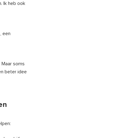
. Ik heb ook
, een
t. Maar soms
een beter idee
en
lpen: