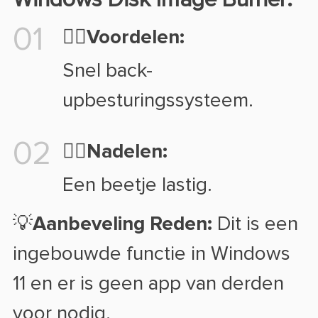
Windows Disk Image Burner:
01
👍🏻Voordelen:
Snel back-
upbesturingssysteem.
02
👎🏻Nadelen:
Een beetje lastig.
💡Aanbeveling Reden:
Dit is een
ingebouwde functie in Windows
11 en er is geen app van derden
voor nodig.