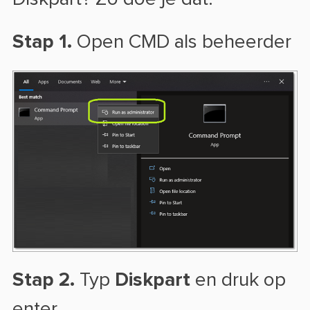
Stap 1.
Open CMD als beheerder
Stap 2.
Typ
Diskpart
en druk op
enter